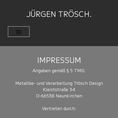
JÜRGEN TRÖSCH.
IMPRESSUM
Angaben gemäß § 5 TMG:
Metallbe- und Verarbeitung Trösch Design
Kleiststraße 34
D-66538 Neunkirchen
Vertreten durch: